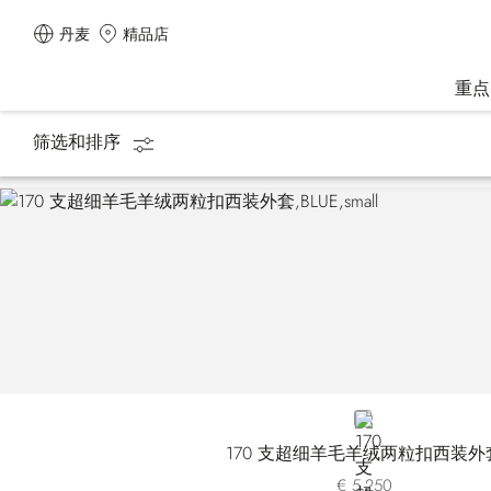
丹麦
精品店
重点
筛选和排序
主页
男装
夹克
BLUE
170 支超细羊毛羊绒两粒扣西装外
€ 5.250