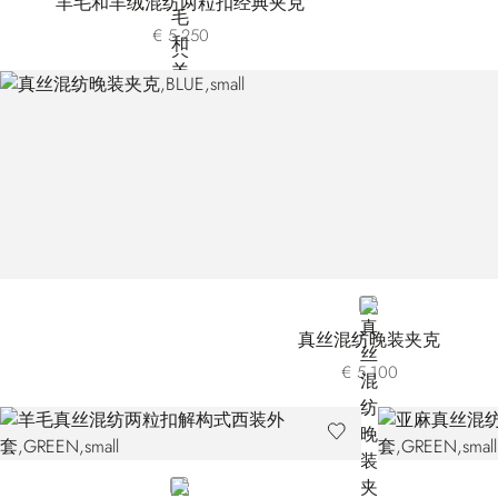
羊毛和羊绒混纺两粒扣经典夹克
€ 5.250
BLUE
真丝混纺晚装夹克
€ 5.100
GREEN