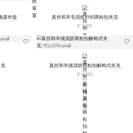
BLUE
晚宴外套
真丝和羊毛混纺针织两粒扣夹克
€ 3.100
YELLOW
夹克
真丝和羊绒混纺两粒扣解构式夹克
€ 4.950