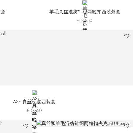
BEIGE
外套
羊毛真丝混纺针织两粒扣西装外套
€ 3.850
BLUE
ASF 真丝晚宴西装宴
€ 5.550