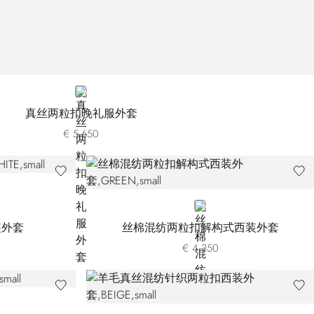
BLACK
真丝两粒扣晚礼服外套
€ 5.650
GREEN
装外套
丝棉混纺两粒扣解构式西装外套
€ 4.350