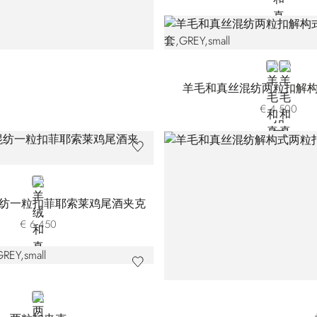
GREY
BLUE
羊毛和真丝混纺两粒扣解
€ 4.500
BLUE
纺一粒扣菲耶索莱鸡尾酒夹克
€ 6.450
GREY