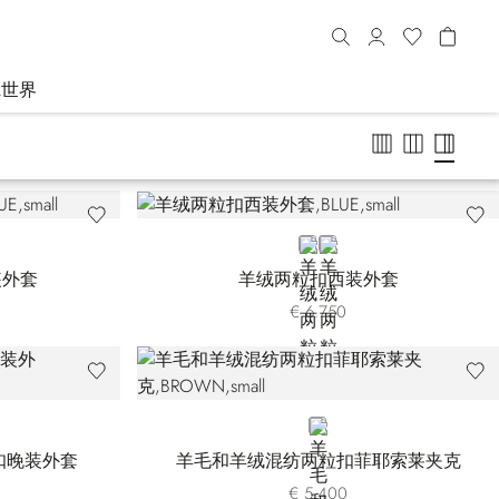
R世界
BLUE
BLACK
装外套
羊绒两粒扣西装外套
€ 6.750
BROWN
单扣晚装外套
羊毛和羊绒混纺两粒扣菲耶索莱夹克
€ 5.400