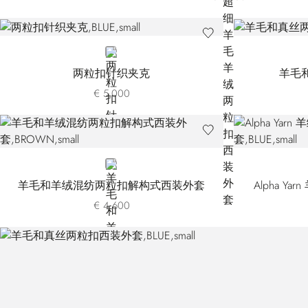
BLUE
两粒扣针织夹克
羊毛
€ 5.000
BROWN
羊毛和羊绒混纺两粒扣解构式西装外套
Alpha 
€ 4.600