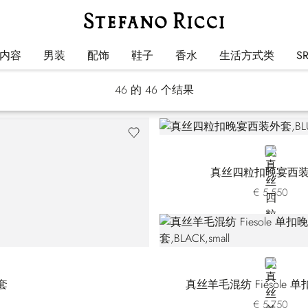
夹克
内容
男装
配饰
鞋子
香水
生活方式类
S
46
的 46 个结果
BLUE
真丝四粒扣晚宴西
€ 5.550
BLACK
套
真丝羊毛混纺 Fiesole 
€ 5.750