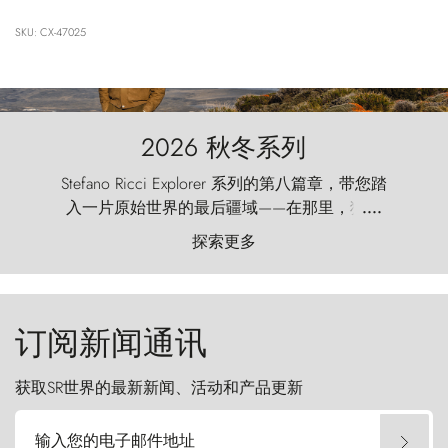
SKU: CX-47025
2026 秋冬系列
Stefano Ricci Explorer 系列的第八篇章，带您踏
入一片原始世界的最后疆域——在那里，狂风
....
以远古的怒号雕琢着自然，而百内塔（Torres
探索更多
del Paine）则宛如石砌的哨兵，傲然向苍穹发
起挑战。
订阅新闻通讯
获取SR世界的最新新闻、活动和产品更新
输入您的电子邮件地址