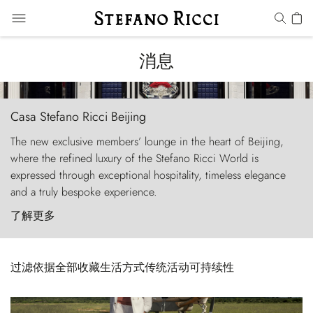
消息
Casa Stefano Ricci Beijing
The new exclusive members’ lounge in the heart of Beijing,
where the refined luxury of the Stefano Ricci World is
expressed through exceptional hospitality, timeless elegance
and a truly bespoke experience.
了解更多
过滤依据
全部
收藏
生活方式
传统
活动
可持续性