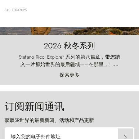
SKU: CX-47025
2026 秋冬系列
Stefano Ricci Explorer 系列的第八篇章，带您踏
入一片原始世界的最后疆域——在那里，狂风
....
以远古的怒号雕琢着自然，而百内塔（Torres
探索更多
del Paine）则宛如石砌的哨兵，傲然向苍穹发
起挑战。
订阅新闻通讯
获取SR世界的最新新闻、活动和产品更新
输入您的电子邮件地址