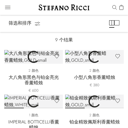
香薰蜡烛
筛选和排序
9
个结果
2 颜色
2 颜色
大八角形黑色与铂金亮光
小型八角形香薰蜡烛
香薰蜡烛
€ 380
€ 600
1 颜色
2 颜色
IMPERIAL BOTTICELLI香薰
铂金精致佩斯利香薰蜡烛
蜡烛