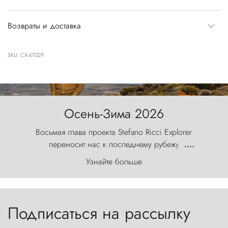
Возвраты и доставка
SKU: CX-47029
Осень-Зима 2026
Восьмая глава проекта Stefano Ricci Explorer
переносит нас к последнему рубежу
....
первозданного мира, где ветер с
Узнайте больше
первобытной яростью ваяет ландшафт, а пики
Торрес-дель-Пайне, словно каменные стражи,
бросают вызов небесам.
Подписаться на рассылку