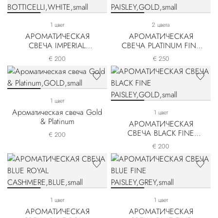
1 цвет
2 цвета
АРОМАТИЧЕСКАЯ
АРОМАТИЧЕСКАЯ
СВЕЧА IMPERIAL
СВЕЧА PLATINUM FINE
BOTTICELLI
PAISLEY
€ 200
€ 250
1 цвет
Ароматическая свеча Gold
1 цвет
& Platinum
АРОМАТИЧЕСКАЯ
СВЕЧА BLACK FINE
€ 200
PAISLEY
€ 200
1 цвет
1 цвет
АРОМАТИЧЕСКАЯ
АРОМАТИЧЕСКАЯ