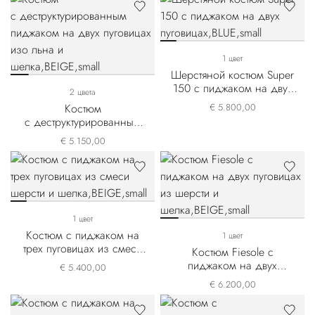
1 цвет
Шерстяной костюм Super
150 с пиджаком на двух
2 цвета
пуговицах
Костюм
€ 5.800,00
с деструктурированным
пиджаком на двух
€ 5.150,00
пуговицах изо льна и
шелка
1 цвет
Костюм с пиджаком на
1 цвет
трех пуговицах из смеси
Костюм Fiesole с
шерсти и шелка
пиджаком на двух
€ 5.400,00
пуговицах из шерсти и
€ 6.200,00
шелка