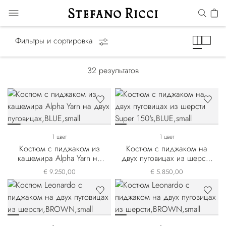
Костюм
Фильтры и сортировка
32
результатов
1 цвет
1 цвет
Костюм с пиджаком из
Костюм с пиджаком на
кашемира Alpha Yarn на
двух пуговицах из шерсти
двух пуговицах
Super 150's
€ 9.250,00
€ 5.850,00