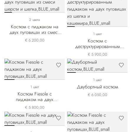
2 цвета
Костюм с пиджаком на
двух пуговицах из смеси
1 цвет
шерсти и шелка
€ 6.200,00
Костюм с
деструктурированным
пиджаком на двух
€ 5.900,00
пуговицах из шелка и
кашемира
1 цвет
Двубортный костюм
1 цвет
Костюм Fiesole с
€ 6.050,00
пиджаком на двух
пуговицах
€ 5.800,00