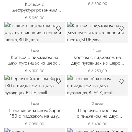
шерсти и шелка
Костюм с
€ 5.800,00
деструктурированным
пиджаком на двух
€ 5.050,00
пуговицах из смеси
шерсти и льна
1 цвет
1 цвет
Костюм с пиджаком на
Костюм с пиджаком на
двух пуговицах из шерсти
двух пуговицах из шерсти
и шелка
и шелка
€ 6.300,00
€ 6.250,00
1 цвет
3 цвета
Шерстяной костюм Super
Шерстяной костюм
180 с пиджаком на двух
с пиджаком на двух
пуговицах
пуговицах
€ 7.050,00
€ 5.400,00