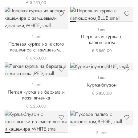
€ 5.250,00
1 цвет
Шерстяная куртка с
1 цвет
капюшоном
Полевая куртка из чистого
кашемира с замшевыми
€ 5.850,00
деталями
€ 6.950,00
1 цвет
Куртка-блузон
1 цвет
Легкая куртка из бархата и
€ 5.850,00
кожи ягненка
€ 5.250,00
2 цвета