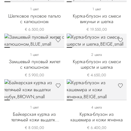
1 цвет
1 цвет
Шелковое пуховое пальто
Куртка-блузон из смеси
с капюшоном
викуньи и шелка
€ 6.500,00
€ 19.550,00
1 цвет
2 цвета
Замшевый пуховый жилет
Куртка-блузон из смеси
с капюшоном
шерсти и шелка
€ 5.900,00
€ 4.650,00
1 цвет
4 цвета
Байкерская куртка из
Куртка-блузон из
телячьей кожи выделки
кашемира и кожи ягненка
нубук
€ 8.050,00
€ 6.400,00