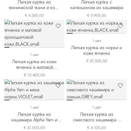
Легкая куртка из
Легкая куртка с
технической ткани и кожи
капюшоном из кашемира
ягненка
€ 4.350,00
€ 5.900,00
1 цвет
Легкая куртка из норки и
кожи ягненка
1 цвет
Легкая куртка из кожи
€ 37.500,00
ягненка и матовой
крокодиловой кожи
€ 13.400,00
1 цвет
1 цвет
Легкая куртка из
Легкая куртка из
кашемира Alpha Yarn и
смесового кашемира и
меха норки
замши
€ 31.000,00
€ 4.100,00