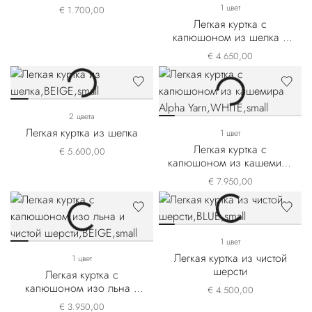
1 цвет
€ 1.700,00
Легкая куртка с
капюшоном из шелка и
льна
€ 4.650,00
2 цвета
Легкая куртка из шелка
1 цвет
Легкая куртка с
€ 5.600,00
капюшоном из кашемира
Alpha Yarn
€ 7.950,00
1 цвет
Легкая куртка из чистой
1 цвет
шерсти
Легкая куртка с
капюшоном изо льна и
€ 4.500,00
чистой шерсти
€ 3.950,00