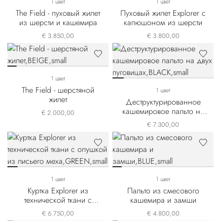
1 цвет
1 цвет
The Field - пуховый жилет
Пуховый жилет Explorer с
из шерсти и кашемира
капюшоном из шерсти
€ 3.850,00
€ 3.800,00
1 цвет
The Field - шерстяной
1 цвет
жилет
Деструктурированное
кашемировое пальто на
€ 2.000,00
двух пуговицах
€ 7.300,00
1 цвет
1 цвет
Куртка Explorer из
Пальто из смесового
технической ткани с
кашемира и замши
опушкой из лисьего меха
€ 6.750,00
€ 4.800,00