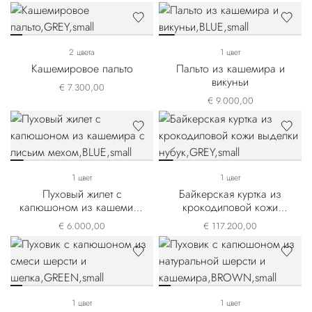
2 цвета
1 цвет
Кашемировое пальто
Пальто из кашемира и
викуньи
€ 7.300,00
€ 9.000,00
1 цвет
1 цвет
Пуховый жилет с
Байкерская куртка из
капюшоном из кашемира
крокодиловой кожи
с лисьим мехом
выделки нубук
€ 6.000,00
€ 117.200,00
1 цвет
1 цвет