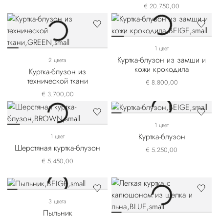
крокодиловой кожей
€ 20.750,00
выделки нубук
1 цвет
Куртка-блузон из замши и
2 цвета
кожи крокодила
Куртка-блузон из
технической ткани
€ 8.800,00
€ 3.700,00
1 цвет
Куртка-блузон
1 цвет
Шерстяная куртка-блузон
€ 5.250,00
€ 5.450,00
3 цвета
Пыльник