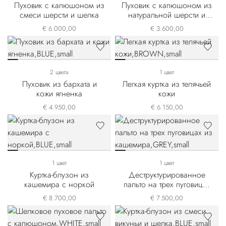
Пуховик с капюшоном из
Пуховик с капюшоном из
смеси шерсти и шелка
натуральной шерсти и
кашемира
€ 6.000,00
€ 3.600,00
2 цвета
1 цвет
Пуховик из бархата и
Легкая куртка из телячьей
кожи ягненка
кожи
€ 4.950,00
€ 6.150,00
1 цвет
1 цвет
Куртка-блузон из
Деструктурированное
кашемира с норкой
пальто на трех пуговицах
из кашемира
€ 8.700,00
€ 7.500,00