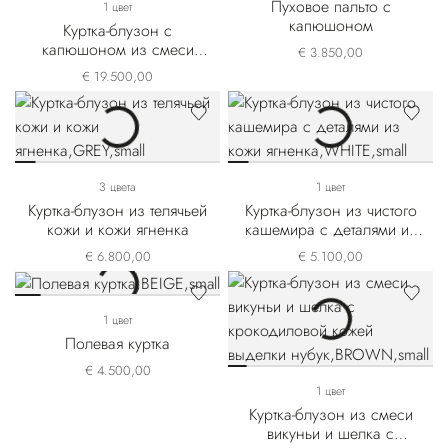
Пуховое пальто с
1 цвет
капюшоном
Куртка-блузон с
капюшоном из смеси
€ 3.850,00
хлопка и кашемира
€ 19.500,00
3 цвета
1 цвет
Куртка-блузон из телячьей
Куртка-блузон из чистого
кожи и кожи ягненка
кашемира с деталями из
кожи ягненка
€ 6.800,00
€ 5.100,00
1 цвет
Полевая куртка
€ 4.500,00
1 цвет
Куртка-блузон из смеси
викуньи и шелка с