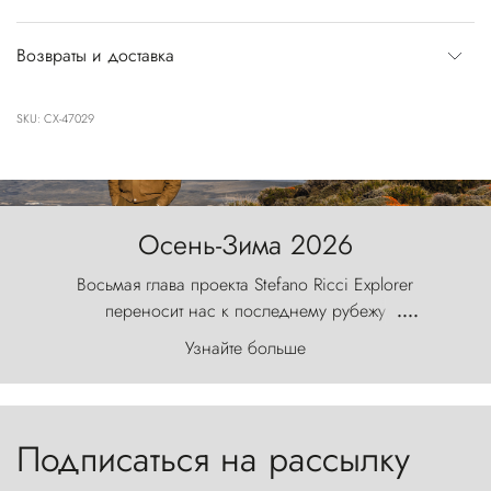
Возвраты и доставка
SKU: CX-47029
Осень-Зима 2026
Восьмая глава проекта Stefano Ricci Explorer
переносит нас к последнему рубежу
....
первозданного мира, где ветер с
Узнайте больше
первобытной яростью ваяет ландшафт, а пики
Торрес-дель-Пайне, словно каменные стражи,
бросают вызов небесам.
Подписаться на рассылку