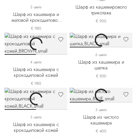
Шарф из кашемирового
3 цвета
трикотажа
Шарф из кашемира и
матовой крокодиловой
€ 900
кожи
€ 980
6 цвета
Шарф из кашемира и
4 цвета
шелка
Шарф из кашемира с
крокодиловой кожей
€ 850
€ 980
3 цвета
Шарф из чистого
3 цвета
кашемира
Шарф из кашемира с
крокодиловой кожей
€ 400