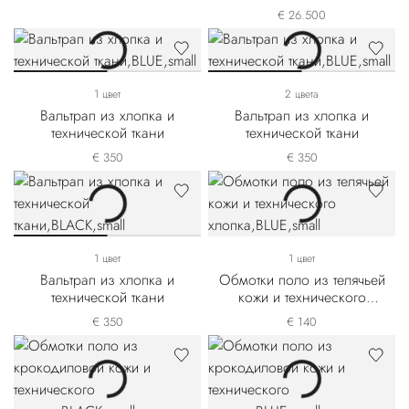
изготовления из матовой
€ 26.500
крокодиловой кожи и
телячьей кожи выделки
нубук
1 цвет
2 цвета
Вальтрап из хлопка и
Вальтрап из хлопка и
технической ткани
технической ткани
€ 350
€ 350
1 цвет
1 цвет
Вальтрап из хлопка и
Обмотки поло из телячьей
технической ткани
кожи и технического
хлопка
€ 350
€ 140