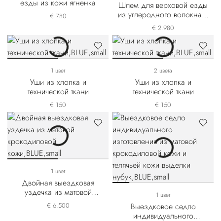
езды из кожи ягненка
Шлем для верховой езды
из углеродного волокна и
€ 780
крокодиловой кожи
€ 2.980
1 цвет
2 цвета
Уши из хлопка и
Уши из хлопка и
технической ткани
технической ткани
€ 150
€ 150
1 цвет
Двойная выездковая
уздечка из матовой
1 цвет
крокодиловой кожи
€ 6.500
Выездковое седло
индивидуального