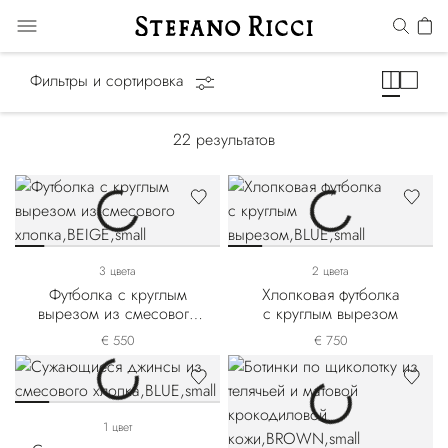
Конная линия
Фильтры и сортировка
22
результатов
3 цвета
2 цвета
Футболка с круглым
Хлопковая футболка
вырезом из смесового
с круглым вырезом
хлопка
€ 550
€ 750
1 цвет