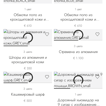
1 цвет
1 цвет
Обмотки поло из
Обмотки поло из
крокодиловой кожи и
крокодиловой кожи и
технического хлопка
технического хлопка
€ 610
€ 610
3 цвета
Стремена из алюминия
3 цвета
Шпоры из алюминия и
€ 1.100
крокодиловой кожи
€ 350
3 цвета
Кашемировый шарф
1 цвет
Дорожный хьюмидор на
€ 500
9 сигар с изображением