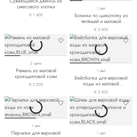
Сужающиеся джинсы из
смесового хлопка
1 цвет
€ 1.450
Ботинки по щиколотку из
телячьей и матовой
крокодиловой кожи
€ 2.500
2 цвета
Ремень из матовой
1 цвет
крокодиловой кожи
Бейсболка для верховой
езды из матовой
€ 2.200
крокодиловой кожи
€ 2.500
1 цвет
Перчатки для верховой
1 цвет