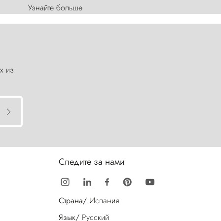
Узнайте больше
х из
Следите за нами
Страна/
Испания
Язык/
Русский