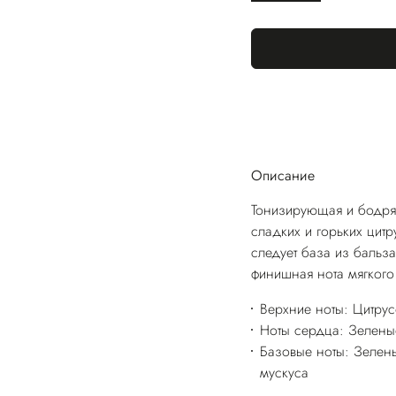
Описание
Тонизирующая и бодря
сладких и горьких цитр
следует база из бальз
финишная нота мягкого
Верхние ноты: Цитру
Ноты сердца: Зеленые
Базовые ноты: Зелен
мускуса