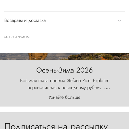
Возвраты и доставка
SKU: SG47P-METAL
Осень-Зима 2026
Восьмая глава проекта Stefano Ricci Explorer
переносит нас к последнему рубежу
....
первозданного мира, где ветер с
Узнайте больше
первобытной яростью ваяет ландшафт, а пики
Торрес-дель-Пайне, словно каменные стражи,
бросают вызов небесам.
Подписаться на рассылку