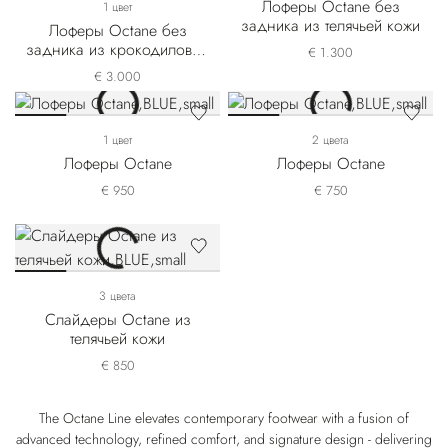
Лоферы Octane без
1 цвет
задника из телячьей кожи
Лоферы Octane без
задника из крокодиловой
€ 1.300
кожи выделки нубук
€ 3.000
1 цвет
2 цвета
Лоферы Octane
Лоферы Octane
€ 950
€ 750
3 цвета
Слайдеры Octane из
телячьей кожи
€ 850
The Octane Line elevates contemporary footwear with a fusion of
advanced technology, refined comfort, and signature design - delivering