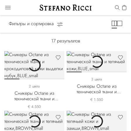
Octane Line
Фильтры и сортировка
17
результатов
3 цвета
Сникеры Octane из
2 цвета
технической ткани и
Сникеры Octane из
телячьей кожи
технической ткани и
€ 1.550
крокодиловой кожи
€ 4.550
выделки нубук