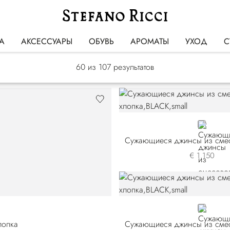
Джинсы
А
АКСЕССУАРЫ
ОБУВЬ
АРОМАТЫ
УХОД
С
60
из 107 результатов
BLACK
Сужающиеся джинсы из смес
€ 1.150
BLACK
лопка
Сужающиеся джинсы из смес