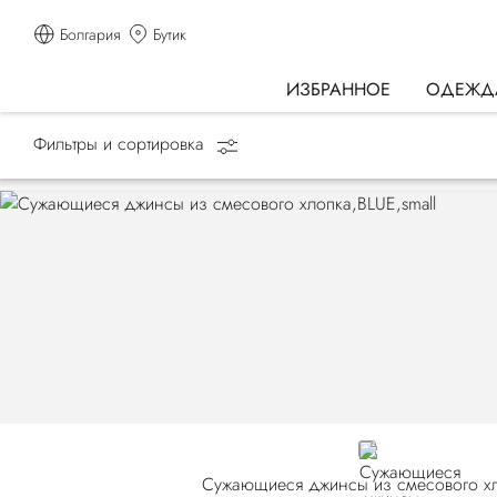
Болгария
Бутик
ИЗБРАННОЕ
ОДЕЖД
Фильтры и сортировка
Главная страница
ОДЕЖДА
Джинсы
BLUE
Сужающиеся джинсы из смесового х