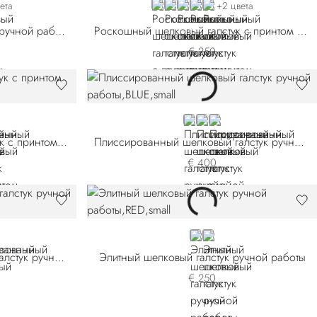
7
6-012
BLUE 57014-001
ORANGE
RED 57014-006
BLACK
BLUE 57014-009
ета
+2 цвета
Шелковый галстук с принтом ручной работы
Роскошный шелковый галстук с принтом ручной работы
€ 250
-002
026-003
N
BLUE 57007-002
RED
BLUE 57007-011
Удлиненный шелковый галстук с принтом ручной работы
Плиссированный шелковый галстук ручной работы
€ 400
E
RED
GREEN
Плиссированный шелковый галстук ручной работы
Элитный шелковый галстук ручной работы
€ 250