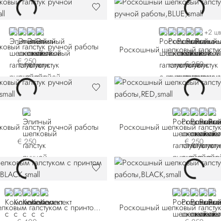
RED
BLUE 51000-007
PINK
BLUE 51000-012
BLUE 57025-002
BLUE 57025-00
BLUE 57025-
ORANGE
BLACK 
+2 цв
ковый галстук ручной работы
€ 250
€ 250
VIOLET
RED
ORANGE
GREEN
PINK
VIO
ковый галстук ручной работы
€ 250
€ 250
BLACK 57101-001
BLACK 57101-002
BLUE 57101-005
BLACK 57101-006
BLUE 57101-007
BLACK
BLUE 58011
VIOLET
BLUE 
GO
Комплект с шелковым галстуком с принтом ручной работы