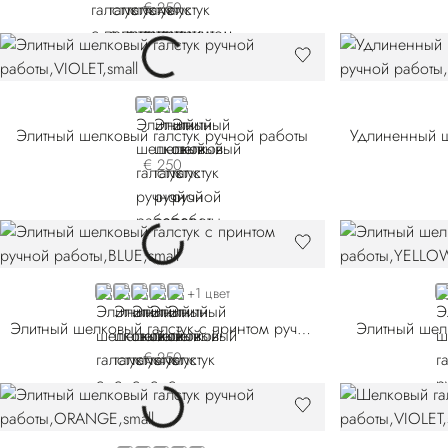
€ 250
VIOLET
BLACK
BLUE 58025-008
Элитный шелковый галстук ручной работы
€ 250
BLUE 57020-001
BLUE 57020-004
BLUE 57020-006
RED
BLACK
Y
+1 цвет
Элитный шелковый галстук с принтом ручной работы
Элитный шел
€ 250