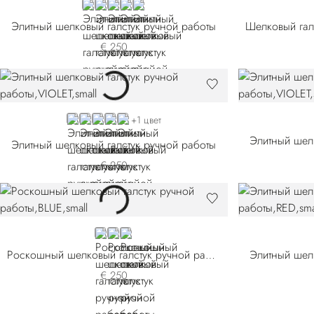
ORANGE
RED
BLUE 51081-011
VIOLET
GREEN
Элитный шелковый галстук ручной работы
€ 250
VIOLET
PINK
RED 51083-008
RED 51083-009
ORANGE
+1 цвет
Элитный шел
Элитный шелковый галстук ручной работы
€ 250
BLUE 58026-001
BLUE 58026-007
RED
Роскошный шелковый галстук ручной работы
Элитный шел
€ 250