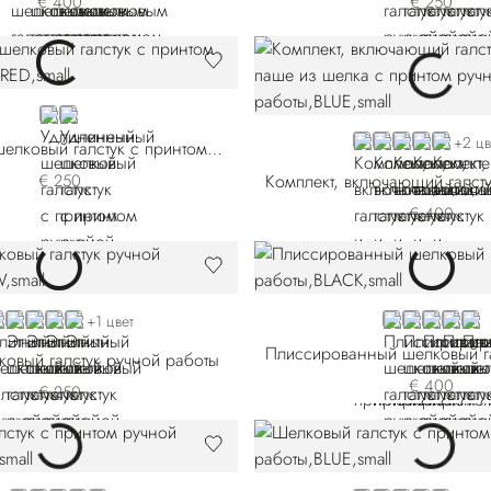
€ 400
€ 250
RED
BLACK
BLUE 51102-004
RED 51102-005
BLACK 51102
BLACK 511
GREEN
+2 цв
Удлиненный шелковый галстук с принтом ручной работы
€ 250
€ 400
ELLOW 51043-002
BLUE 51043-003
BLUE 51043-006
VIOLET
BLUE 51043-009
BLACK
BLUE 57009
BLUE 57
PINK
YE
+1 цвет
ковый галстук ручной работы
€ 400
€ 250