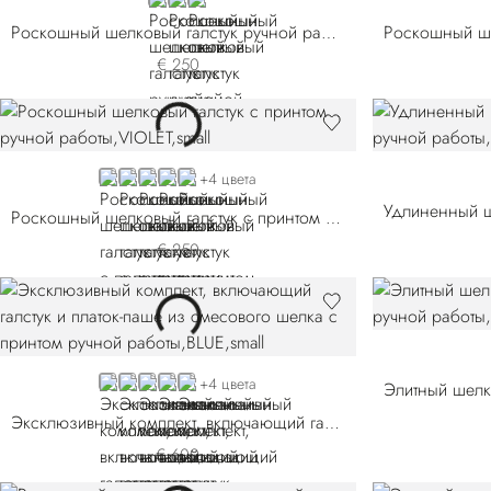
RED
BLUE
YELLOW
Роскошный шелковый галстук ручной работы
€ 250
VIOLET
BLUE 57026-002
BLUE 57026-003
BLUE 57026-004
BLUE 57026-005
+4 цвета
Роскошный шелковый галстук с принтом ручной работы
€ 250
BLUE 51500-001
PINK
BLUE 51500-003
RED
ORANGE
+4 цвета
Эксклюзивный комплект, включающий галстук и платок-паше из смесового шелка с принтом ручной работы
€ 600