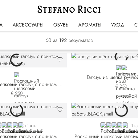
Галстуки
А
АКСЕССУАРЫ
ОБУВЬ
АРОМАТЫ
УХОД
С
60
из 192 результатов
GREY
BLACK
GREEN
Галстук из шёлка ручно
Роскошный шелковый галстук с принтом ручной работы
€ 250
€ 250
LACK
RED
BLUE 57009-006
BLUE 57009-009
PINK
BLACK
BLUE
RED
VIOLET
GOLD
+1 цвет
+1 ц
Роскошный шелковый галстук с принтом ручной работы