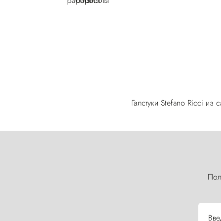
Галстуки Stefano Ricci и
Пол
Вве