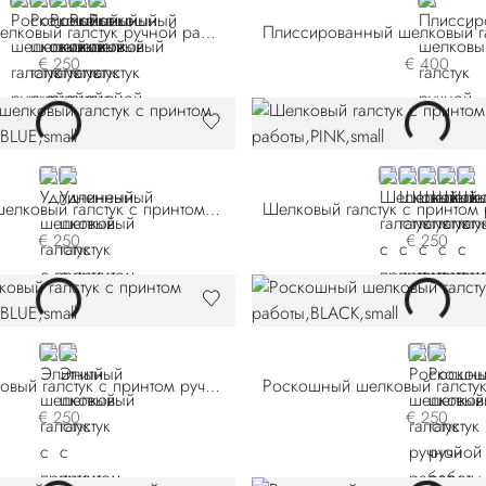
RED
BLUE 58202-003
VIOLET
YELLOW
BLUE 58202-007
BLUE
Роскошный шелковый галстук ручной работы
€ 250
€ 400
BLUE
VIOLET
PINK
BLUE 51504
BLUE 515
RED
BEI
Удлиненный шелковый галстук с принтом ручной работы
€ 250
€ 250
BLUE
RED
BLACK 57
BLACK 
Элитный шелковый галстук с принтом ручной работы
€ 250
€ 250