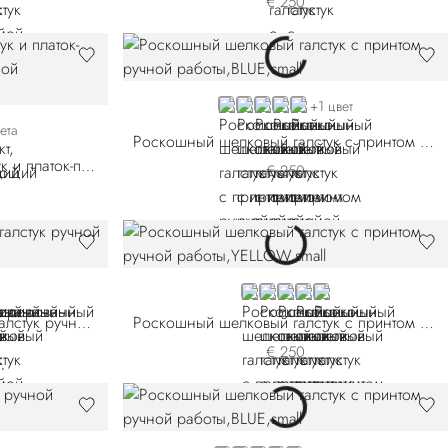
€ 250
BLUE 57002-001
PINK
RED
BLUE 57002-010
BLUE 57002-012
+1 цвет
-006
02-008
ета
Роскошный шелковый галстук с принтом ручной работы
Комплект, включающий галстук и платок-паше из шелка с принтом ручной работы
€ 250
-006
009-009
LLOW
YELLOW
BLUE 57018-005
BLUE 57018-006
BLUE 57018-009
VIOLET
Плиссированный шелковый галстук ручной работы
Роскошный шелковый галстук с принтом ручной работы
€ 250