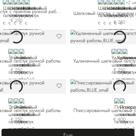
VIOLET
BLUE 51505-005
RED
BLUE 51505-011
YELLOW
BLUE 51506-005
BLUE 51506-00
PINK
BLUE 5150
GREEN
+2 цв
Шелковый галстук с принтом ручной работы
€ 250
€ 250
VIOLET
BLUE
YELLOW
BLUE 57026
BLUE 57
GREE
ковый галстук ручной работы
€ 250
€ 250
RED
ORANGE
BLUE 58032-009
BLUE
ORANG
ковый галстук ручной работы
€ 250
€ 400
Еще