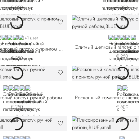
€ 250
€ 250
LUE 57011-001
BLUE 57011-003
BLUE 57011-006
BLACK
ORANGE
BLUE 57012-0
BLUE 57012
VIOLET 5
VIOLE
RED
+1 цвет
Роскошный шелковый галстук с принтом ручной работы
€ 250
€ 250
BROWN
VIOLET 58002-002
BLUE
VIOLET 58002-007
BLACK
BLUE
RED
ковый галстук ручной работы
€ 250
€ 600