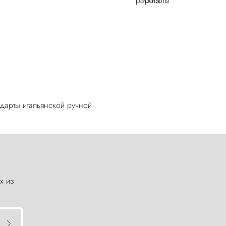
ндарты итальянской ручной
х из