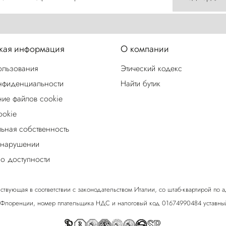
ая информация
О компании
ользования
Этический кодекс
нфиденциальности
Найти бутик
ие файлов cookie
ookie
льная собственность
 нарушении
о доступности
ствующая в соответствии с законодательством Италии, со штаб-квартирой по адрес
 Флоренции, номер плательщика НДС и налоговый код 01674990484 уставный