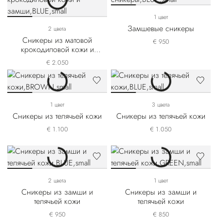
1 цвет
Замшевые сникеры
2 цвета
Сникеры из матовой
€ 950
крокодиловой кожи и
замши
€ 2.050
1 цвет
3 цвета
Сникеры из телячьей кожи
Сникеры из телячьей кожи
€ 1.100
€ 1.050
2 цвета
1 цвет
Сникеры из замши и
Сникеры из замши и
телячьей кожи
телячьей кожи
€ 950
€ 850