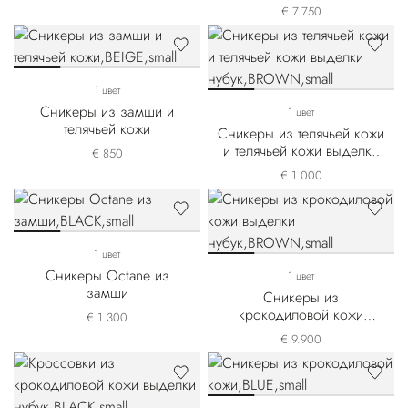
нубука
€ 7.750
1 цвет
Сникеры из замши и
1 цвет
телячьей кожи
Сникеры из телячьей кожи
и телячьей кожи выделки
€ 850
нубук
€ 1.000
1 цвет
Сникеры Octane из
1 цвет
замши
Сникеры из
крокодиловой кожи
€ 1.300
выделки нубук
€ 9.900