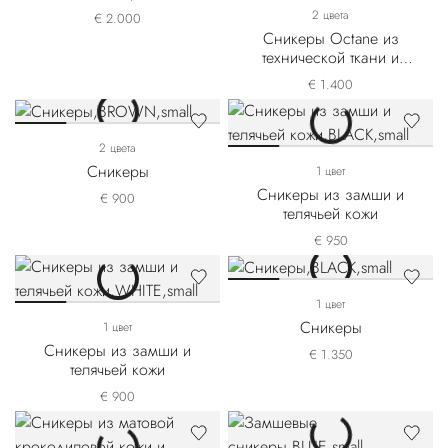
2 цвета
€ 2.000
Сникеры Octane из
технической ткани и
замши
€ 1.400
2 цвета
Сникеры
1 цвет
Сникеры из замши и
€ 900
телячьей кожи
€ 950
1 цвет
Сникеры
1 цвет
Сникеры из замши и
€ 1.350
телячьей кожи
€ 900