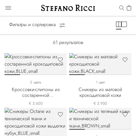
Сникеры
Фильтры и сортировка
61
результатов
2 цвета
1 цвет
Кроссовки-слипоны из
Сникеры из матовой
состаренной
крокодиловой кожи
крокодиловой кожи
€ 5.600
€ 3.950