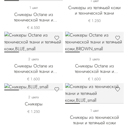
1 цвет
Сникеры из телячьей кожи
1 цвет
и технической ткани
Сникеры Octane из
технической ткани и
€ 1.250
крокодиловой кожи
€ 4.550
выделки нубук
2 цвета
3 цвета
Сникеры Octane из
Сникеры Octane из
технической ткани и
технической ткани и
телячьей кожи
телячьей кожи
€ 1.600
€ 1.600
2 цвета
Сникеры
1 цвет
€ 1.250
Сникеры из технической
ткани и телячьей кожи