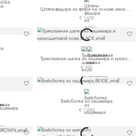
BEIGE
олка
Шляпа-федора из фетра на основе меха бобра
€ 1.650
BLACK
RED
Трикотажная шапка из кашемира и крокодиловой кожи
€ 950
BEIGE
Бейсболка из кашемира
кашемира
€ 1.000