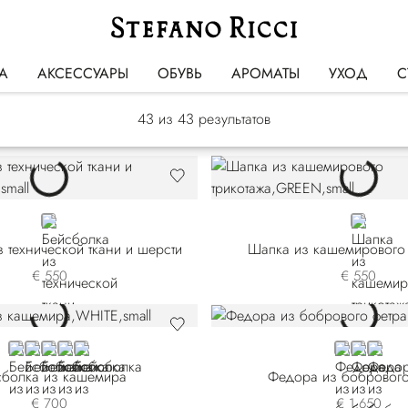
Головные уборы
А
АКСЕССУАРЫ
ОБУВЬ
АРОМАТЫ
УХОД
С
43
из 43 результатов
GREEN
GREEN
 технической ткани и шерсти
Шапка из кашемирового 
€ 550
€ 550
WHITE
BEIGE
BROWN
BLUE
RED
BLUE
BROWN
BLACK
сболка из кашемира
Федора из бобрового
€ 700
€ 1.650