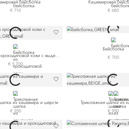
емировая бейсболка
Кашемировая бейсб
€ 710
€ 680
GREEN
GREY
Бейсболка
Бейсболка из крокодиловой кожи с выделкой нубук
€ 700
€ 5.700
BEIGE
BEIGE
BLUE
шапка из кашемира и шерсти
Трикотажная шапка из 
€ 950
€ 950