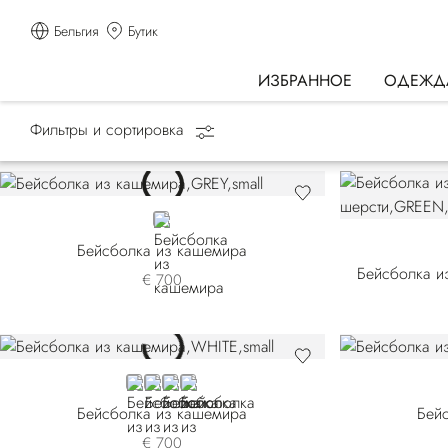
Бельгия
Бутик
ИЗБРАННОЕ
ОДЕЖД
Фильтры и сортировка
Главная страница
АКСЕССУАРЫ
Головные уборы
GREY
Бейсболка из кашемира
Бейсболка из
€ 700
WHITE
BEIGE
BROWN
BLACK
Бейсболка из кашемира
Бей
€ 700