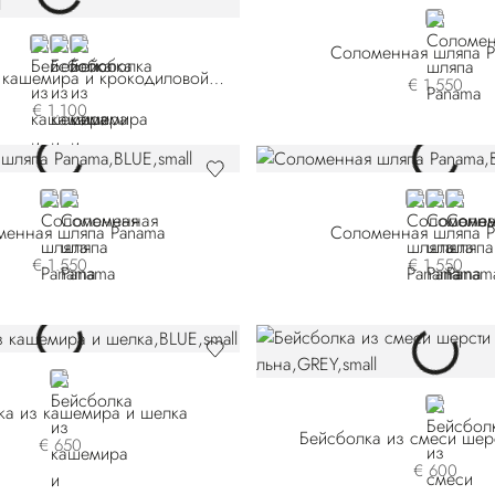
BROWN
BLUE
GREY
BLACK
Соломенная шляпа P
Бейсболка из кашемира и крокодиловой кожи
€ 1.550
€ 1.100
BLUE
BEIGE
BLUE
GREEN
WHIT
менная шляпа Panama
Соломенная шляпа P
€ 1.550
€ 1.550
BLUE MA0035-B53P
GREY
ка из кашемира и шелка
Бейсболка из смеси шерс
€ 650
€ 600