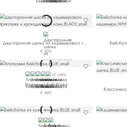
BLACK
Двусторонняя шапка из кашемирового трикотажа и крокодиловой кожи
Бейсбол
€ 900
BLUE
BLACK
BEIGE
BROWN
RED
+2 цвета
Хлопковая бейсболка
Классическ
€ 480
BLUE
BLACK NNEWTA-N99G
BLACK NNEWTA-N99U