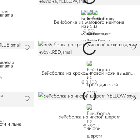
YELLOW
BLACK
RED
anama
Бейсболка из матового нейлона
€ 550
E
RED
anama
Бейсболка из крокодиловой кожи выделки нубук
€ 3.100
YELLOW
Бейсболка из чистой шерсти
ти и льна
€ 690