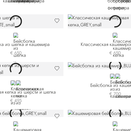
WHITE
GREY
ка из шелка и кашемира
Классическая кашемиро
€ 650
€ 650
BLUE
BROW
BLUE
ORANGE
Бейсболка из каше
ая кепка из шерсти и шелка
€ 700
€ 495
GREY
BLUE