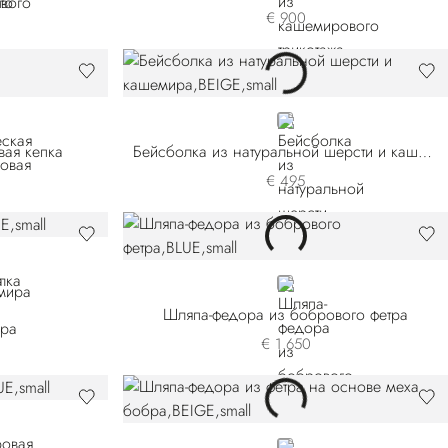
€ 900
BEIGE
вая кепка
Бейсболка из натуральной шерсти и кашемира
€ 495
N
BLUE
мира
Шляпа-федора из бобрового фетра
€ 1.650