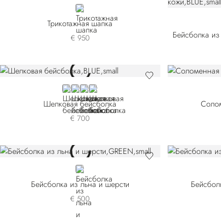
GREY
Трикотажная шапка
€ 950
BLUE
BEIGE
BLACK
GREEN
Шелковая бейсболка
Соло
€ 700
GREEN
Бейсболка из льна и шерсти
Бейсбол
€ 500