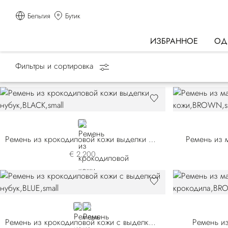
Бельгия
Бутик
ИЗБРАННОЕ
ОД
Фильтры и сортировка
Главная страница
АКСЕССУАРЫ
Ремни
BLACK
Ремень из крокодиловой кожи выделки нубук
Ремень из 
€ 2.200
BLUE C558P3-B013
BLUE C558P3-B049
Ремень из крокодиловой кожи с выделкой нубук
Ремень из