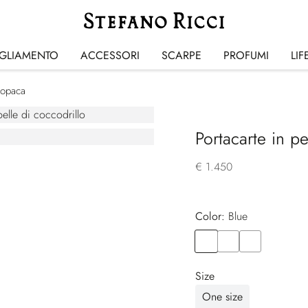
IGLIAMENTO
ACCESSORI
SCARPE
PROFUMI
LIF
o opaca
Portacarte in p
€ 1.450
Color:
blue
Color
BLUE
Color
BLACK
Color
BROWN
Size
One size