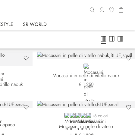
ESTYLE
SR WORLD
BLUE
21
G028
CN-M027
lori
Mocassini in pelle di vitello nabuk
drillo nabuk
€ 1.250
BLUE NPS-B012
BLUE NPS-B039
BLUE NPS-B077
BROWN
BEIGE
+6 colori
lo opaco
Mocassini in pelle di vitello