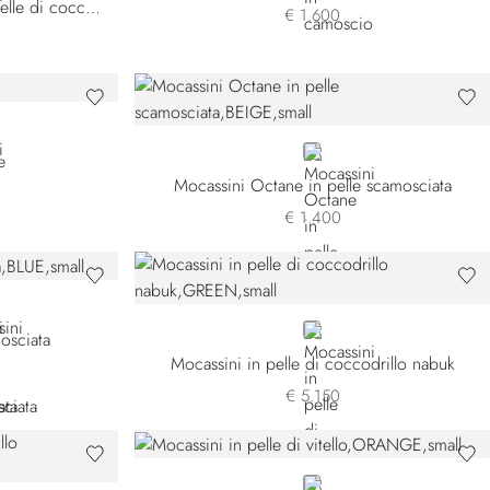
Mocassini in pelle di vitello e pelle di coccodrillo lucida
€ 1.600
BEIGE
e
Mocassini Octane in pelle scamosciata
€ 1.400
DPVN-M074
N
GREEN
osciata
Mocassini in pelle di coccodrillo nabuk
€ 5.150
ORANGE