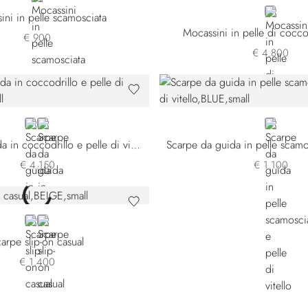
BLUE
ini in pelle scamosciata
Mocassini in pelle di cocco
€ 900
€ 4.800
BLUE
BROWN
BLUE
Scarpe da guida in coccodrillo e pelle di vitello
€ 4.150
€ 1.100
BEIGE
ORANGE
arpe slip-on casual
€ 1.400