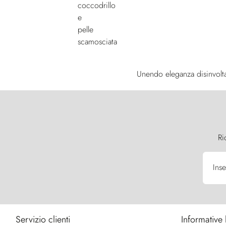
Unendo eleganza disinvolta 
Ri
Inse
Servizio clienti
Informative 