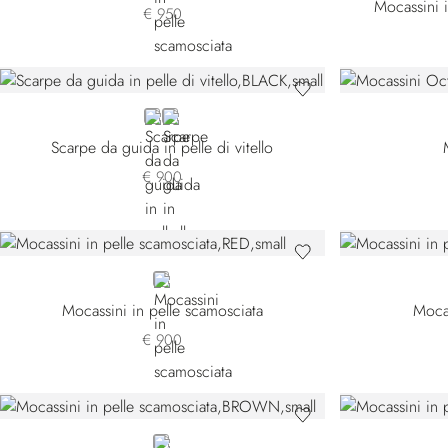
Mocassini i
€ 950
BLACK
WHITE
Scarpe da guida in pelle di vitello
€ 900
RED
Mocassini in pelle scamosciata
Mocas
€ 900
BROWN