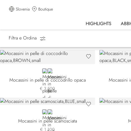
Slovenia
Boutique
HIGHLIGHTS
ABB
Filtra e Ordina
Homepage
Scarpe
Mocassini
BROWN
BLACK
Mocassini in pelle di coccodrillo opaca
Mocassini i
€ 3.500
BLUE
BROWN
Mocassini in pelle scamosciata
M
€ 1.100