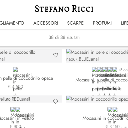
Mocassini
IGLIAMENTO
ACCESSORI
SCARPE
PROFUMI
LIF
38
di 38 risultati
BLACK
BLUE CN-B013
BLUE CN-B049
GREY CN-G0
GREY CN-
BEIGE 
+8 co
n pelle di coccodrillo opaca
Mocassini in pelle di cocco
€ 4.500
€ 3.500
RED
BLACK
BLUE
BLACK
ocassini in velluto
Mocassini in coccodril
€ 900
€ 3.150