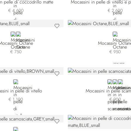
n pelle di coccodrillo matte
€ 4.600
€ 2.600
BLUE
BLACK
BLUE
Mocassini Octane
Mocassini Octan
€ 750
€ 950
BROWN
BLUE
BEIGE S
GREE
sini in pelle di vitello
Mocassini in pelle scam
€ 1.100
€ 900
GREY