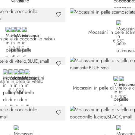
GREY
GREY
BROWN CN-M019
BROWN CN-M003
BLACK
Mocassini in pelle scam
n pelle di coccodrillo nabuk
€ 950
€ 5.400
BLUE
BROWN DR-M010
BROWN DR-M019
RED
GREEN
BLUE
BLACK
sini in pelle di vitello
€ 1.000
€ 5.000
BROWN
BLACK