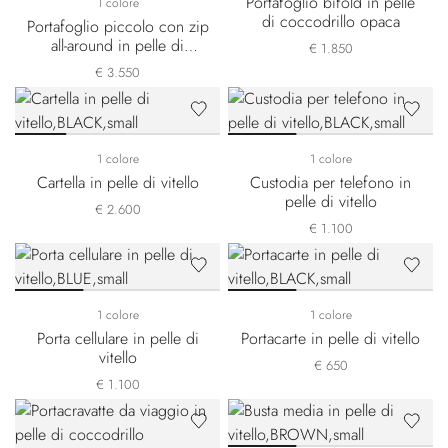
Portafoglio bifold in pelle
1 colore
di coccodrillo opaca
Portafoglio piccolo con zip
all-around in pelle di
€ 1.850
coccodrillo opaca
€ 3.550
1 colore
1 colore
Cartella in pelle di vitello
Custodia per telefono in
pelle di vitello
€ 2.600
€ 1.100
1 colore
1 colore
Porta cellulare in pelle di
Portacarte in pelle di vitello
vitello
€ 650
€ 1.100