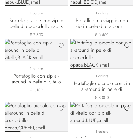
1 colore
1 colore
Borsello grande con zip in
Borsellino da viaggio con
pelle di coccodrillo nabuk
zip in pelle di coccodrillo
nabuk
€ 7.850
€ 6.550
1 colore
Portafoglio con zip all-
1 colore
around in pelle di vitello
Portafoglio piccolo con zip
all-around in pelle di
€ 1.100
coccodrillo opaca
€ 3.800
1 colore