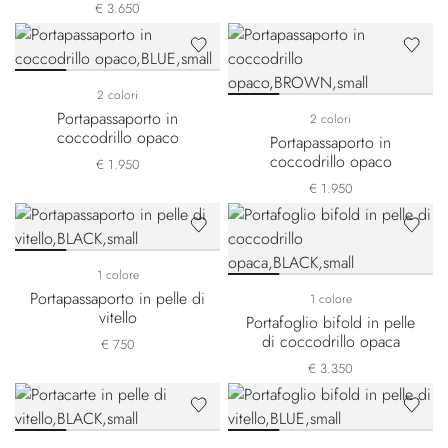
coccodrillo opaca
€ 3.650
2 colori
Portapassaporto in
2 colori
coccodrillo opaco
Portapassaporto in
coccodrillo opaco
€ 1.950
€ 1.950
1 colore
Portapassaporto in pelle di
1 colore
vitello
Portafoglio bifold in pelle
di coccodrillo opaca
€ 750
€ 3.350