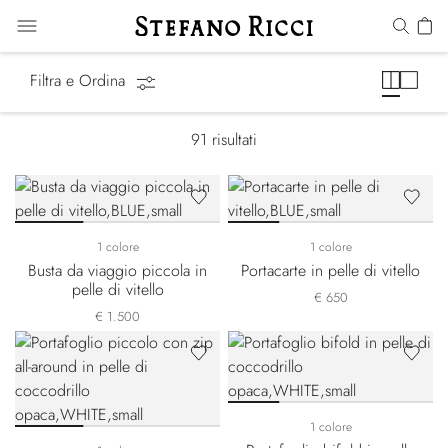
Piccola Pelletteria
Filtra e Ordina
91
risultati
1 colore
1 colore
Busta da viaggio piccola in
Portacarte in pelle di vitello
pelle di vitello
€ 650
€ 1.500
1 colore