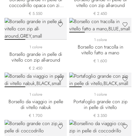
coccodrillo opaca con zip
vitello con zip all-around
all-around
€ 5.550
€ 2.450
1 colore
Borsello con tracolla in
1 colore
vitello fatto a mano
Borsello grande in pelle di
vitello con zip all-around
€ 1.600
€ 2.450
1 colore
1 colore
Borsello da viaggio in pelle
Portafoglio grande con zip
di vitello nabuk
in pelle di vitello
€ 1.700
€ 3.350