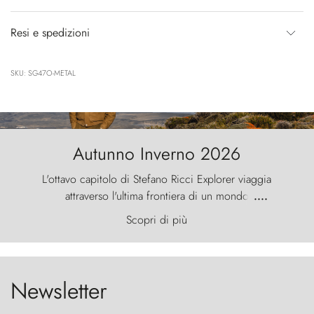
Resi e spedizioni
SKU: SG47O-METAL
Autunno Inverno 2026
L'ottavo capitolo di Stefano Ricci Explorer viaggia
attraverso l'ultima frontiera di un mondo
....
primordiale, dove il vento scolpisce la natura con
Scopri di più
furia ancestrale e le Torres del Paine sfidano il
cielo come sentinelle di pietra.
Newsletter