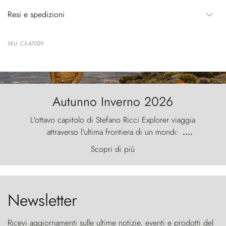
Resi e spedizioni
SKU: CX-47029
Autunno Inverno 2026
L'ottavo capitolo di Stefano Ricci Explorer viaggia
attraverso l'ultima frontiera di un mondo
....
primordiale, dove il vento scolpisce la natura con
Scopri di più
furia ancestrale e le Torres del Paine sfidano il
cielo come sentinelle di pietra.
Newsletter
Ricevi aggiornamenti sulle ultime notizie, eventi e prodotti del