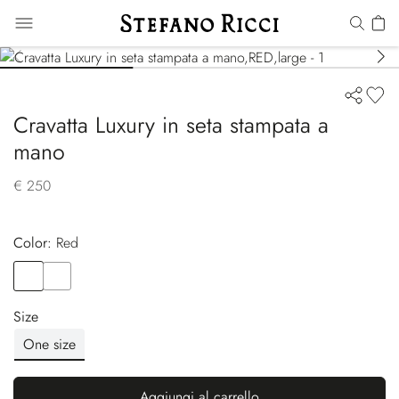
Cravatta Luxury in seta stampata a
mano
€ 250
Color:
red
Color
RED
Color
YELLOW
Size
One size
Aggiungi al carrello