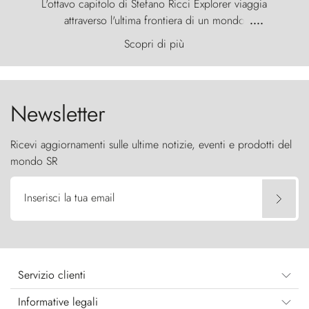
L'ottavo capitolo di Stefano Ricci Explorer viaggia
attraverso l'ultima frontiera di un mondo
....
primordiale, dove il vento scolpisce la natura con
Scopri di più
furia ancestrale e le Torres del Paine sfidano il
cielo come sentinelle di pietra.
Newsletter
Ricevi aggiornamenti sulle ultime notizie, eventi e prodotti del
mondo SR
Inserisci la tua email
Servizio clienti
Informative legali