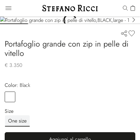
Portafoglio grande con zip in pelle di
vitello
€ 3.350
Color:
black
Color
BLACK
Size
One size
Aggiungi al carrello