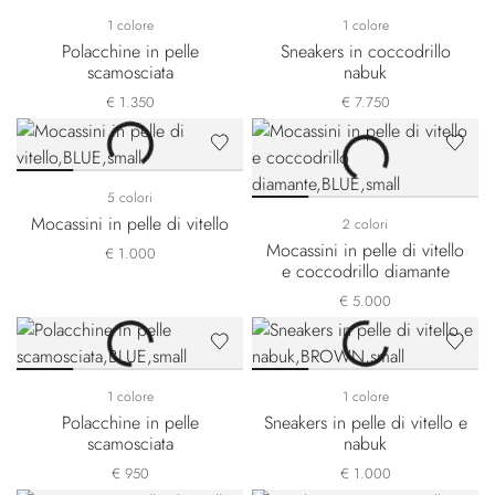
1 colore
1 colore
Polacchine in pelle
Sneakers in coccodrillo
scamosciata
nabuk
€ 1.350
€ 7.750
5 colori
Mocassini in pelle di vitello
2 colori
Mocassini in pelle di vitello
€ 1.000
e coccodrillo diamante
€ 5.000
1 colore
1 colore
Polacchine in pelle
Sneakers in pelle di vitello e
scamosciata
nabuk
€ 950
€ 1.000