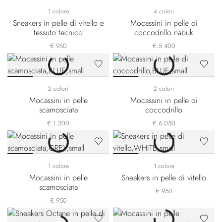
1 colore
4 colori
Sneakers in pelle di vitello e
Mocassini in pelle di
tessuto tecnico
coccodrillo nabuk
€ 950
€ 5.400
2 colori
2 colori
Mocassini in pelle
Mocassini in pelle di
scamosciata
coccodrillo
€ 1.200
€ 6.050
1 colore
1 colore
Mocassini in pelle
Sneakers in pelle di vitello
scamosciata
€ 950
€ 950