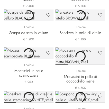
€ 7.400
€ 6.700
1 colore
1 colore
Scarpa da sera in velluto
Sneakers in pelle di vitello
€ 1.200
€ 1.100
1 colore
Mocassini in pelle
1 colore
scamosciata
Mocassini in pelle di
coccodrillo matte
€ 950
€ 4.600
1 colore
1 colore