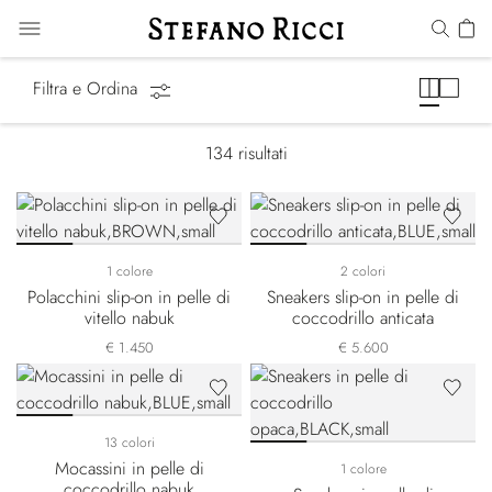
Scarpe
Filtra e Ordina
134
risultati
1 colore
2 colori
Polacchini slip-on in pelle di
Sneakers slip-on in pelle di
vitello nabuk
coccodrillo anticata
€ 1.450
€ 5.600
13 colori
Mocassini in pelle di
1 colore
coccodrillo nabuk