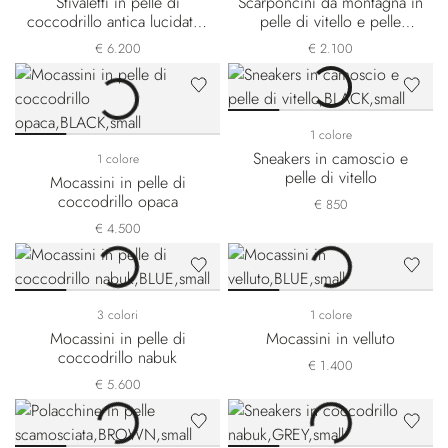
Stivaletti in pelle di
Scarponcini da montagna in
coccodrillo antica lucidati a
pelle di vitello e pelle
mano
scamosciata
€ 6.200
€ 2.100
1 colore
Sneakers in camoscio e
1 colore
pelle di vitello
Mocassini in pelle di
coccodrillo opaca
€ 850
€ 4.500
3 colori
1 colore
Mocassini in pelle di
Mocassini in velluto
coccodrillo nabuk
€ 1.400
€ 5.600