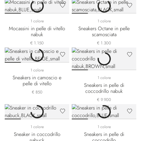
1 colore
1 colore
Mocassini in pelle di vitello
Sneakers Octane in pelle
nabuk
scamosciata
€ 1.150
€ 1.300
1 colore
Sneakers in camoscio e
1 colore
pelle di vitello
Sneakers in pelle di
coccodrillo nabuk
€ 850
€ 9.900
1 colore
1 colore
Sneaker in coccodrillo
Sneakers in pelle di
nabuck
coccodrillo