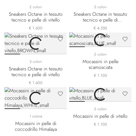
2 colori
2 colori
Sneakers Octane in tessuto
Sneakers Octane in tessuto
tecnico e pelle di vitello
tecnico e pelle di
coccodrillo nabuk
€ 1.600
€ 4.550
2 colori
Mocassini in pelle
3 colori
scamosciata
Sneakers Octane in tessuto
tecnico e pelle di vitello
€ 1.100
€ 1.600
2 colori
Mocassini in pelle di vitello
1 colore
Mocassini in pelle di
€ 1.100
coccodrillo Himalaya