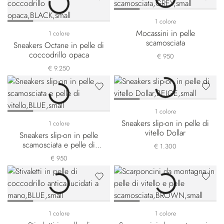
1 colore
Mocassini in pelle
1 colore
scamosciata
Sneakers Octane in pelle di
coccodrillo opaca
€ 950
€ 9.250
1 colore
Sneakers slip-on in pelle di
1 colore
vitello Dollar
Sneakers slip-on in pelle
scamosciata e pelle di
€ 1.300
vitello
€ 950
1 colore
1 colore