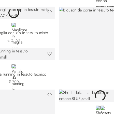
BLACK
Maglione in maglia con zip in tessuto misto lana e cotone
€ 2.150
BLACK
a running in tessuto tecnico
€ 700
BLUE
WHITE