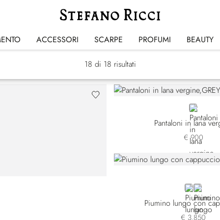
Luxury Tech
MENTO
ACCESSORI
SCARPE
PROFUMI
BEAUTY
18
di 18 risultati
GREY
Pantaloni in lana ver
€ 900
BEIGE
BLUE
Piumino lungo con ca
€ 3.850