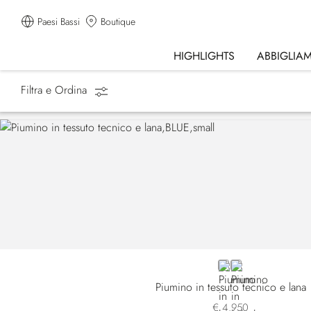
Paesi Bassi
Boutique
HIGHLIGHTS
ABBIGLIA
Filtra e Ordina
Homepage
Abbigliamento
Luxury Tech
BLUE
GREEN
Piumino in tessuto tecnico e lana
€ 4.950