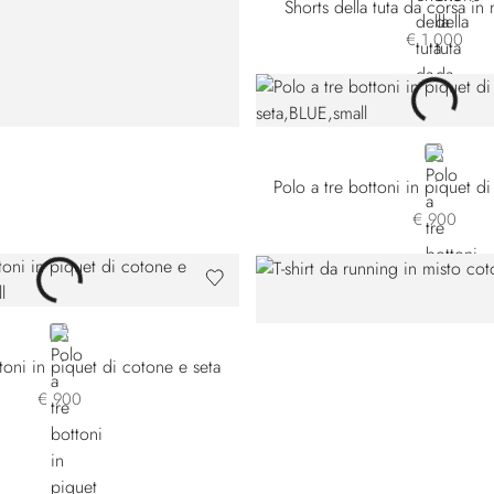
Shorts della tuta da corsa in
€ 1.000
BLUE
Polo a tre bottoni in piquet d
€ 900
WHITE
toni in piquet di cotone e seta
€ 900