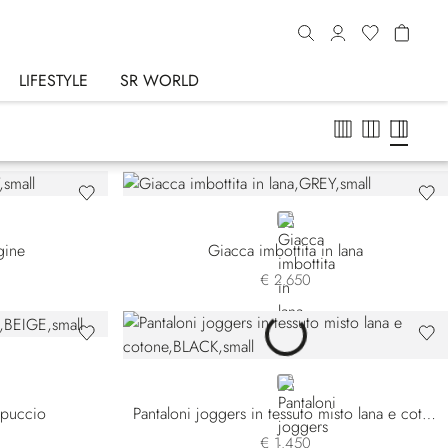
LIFESTYLE
SR WORLD
GREY
gine
Giacca imbottita in lana
€ 2.650
BLACK
ppuccio
Pantaloni joggers in tessuto misto lana e cotone
€ 1.450