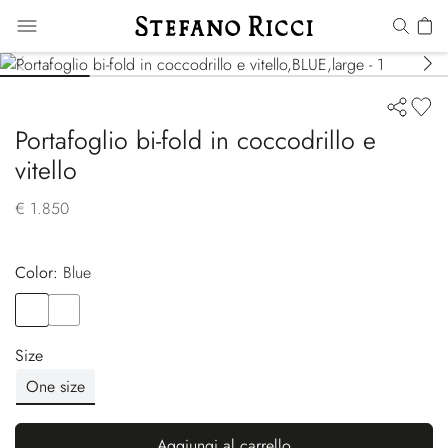
Portafoglio bi-fold in coccodrillo e
vitello
€ 1.850
Color:
blue
Color
BLUE
Color
BLACK
Size
One size
Aggiungi al carrello