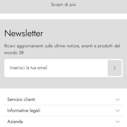
primordiale, dove il vento scolpisce la natura con
Scopri di più
furia ancestrale e le Torres del Paine sfidano il
cielo come sentinelle di pietra.
Newsletter
Ricevi aggiornamenti sulle ultime notizie, eventi e prodotti del
mondo SR
Inserisci la tua email
Servizio clienti
Informative legali
Azienda