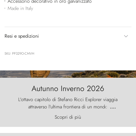
Accessorio decorativo in oro galvanizzato
Made in Italy
Resi e spedizioni
SKU: PP329O-CMVH
Autunno Inverno 2026
L'ottavo capitolo di Stefano Ricci Explorer viaggia
attraverso l'ultima frontiera di un mondo
....
primordiale, dove il vento scolpisce la natura con
Scopri di più
furia ancestrale e le Torres del Paine sfidano il
cielo come sentinelle di pietra.