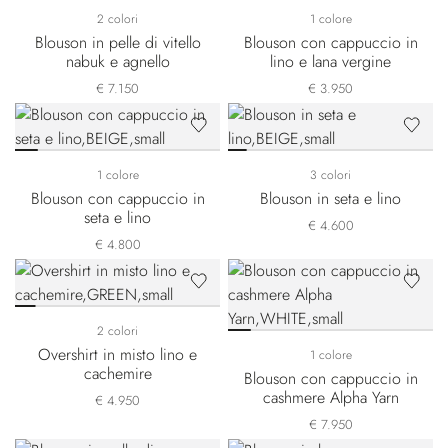
2 colori
1 colore
Blouson in pelle di vitello
Blouson con cappuccio in
nabuk e agnello
lino e lana vergine
€ 7.150
€ 3.950
1 colore
3 colori
Blouson con cappuccio in
Blouson in seta e lino
seta e lino
€ 4.600
€ 4.800
2 colori
Overshirt in misto lino e
1 colore
cachemire
Blouson con cappuccio in
cashmere Alpha Yarn
€ 4.950
€ 7.950