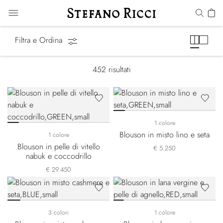
Summer Essentials
Filtra e Ordina
452
risultati
1 colore
Blouson in misto lino e seta
1 colore
Blouson in pelle di vitello
€ 5.250
nabuk e coccodrillo
€ 29.450
3 colori
1 colore