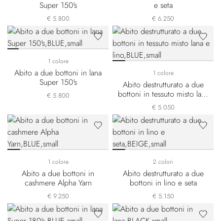
Super 150's
e seta
€ 5.800
€ 6.250
1 colore
Abito a due bottoni in lana
1 colore
Super 150's
Abito destrutturato a due
bottoni in tessuto misto lana
€ 5.800
e lino
€ 5.050
1 colore
2 colori
Abito a due bottoni in
Abito destrutturato a due
cashmere Alpha Yarn
bottoni in lino e seta
€ 9.250
€ 5.150