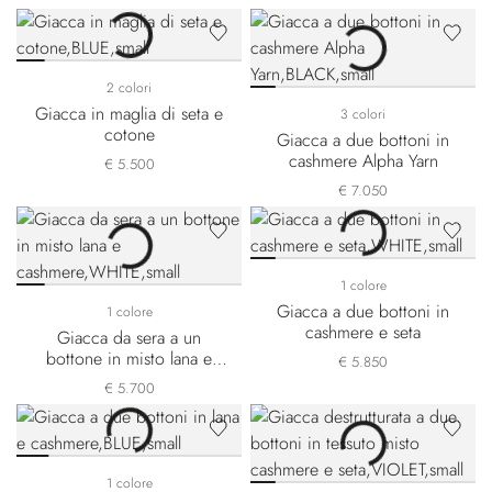
2 colori
Giacca in maglia di seta e
3 colori
cotone
Giacca a due bottoni in
cashmere Alpha Yarn
€ 5.500
€ 7.050
1 colore
Giacca a due bottoni in
1 colore
cashmere e seta
Giacca da sera a un
bottone in misto lana e
€ 5.850
cashmere
€ 5.700
1 colore