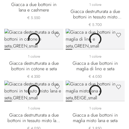
Giacca a due bottoni in
1 colore
lana e cashmere
Giacca destrutturata a due
bottoni in tessuto misto
€ 5.550
cashmere e seta
€ 5.700
1 colore
1 colore
Giacca destrutturata a due
Giacca a due bottoni in
bottoni in cotone e seta
maglia di lino e seta
€ 4.350
€ 4.050
1 colore
1 colore
Giacca destrutturata a due
Giacca a due bottoni in
bottoni in tessuto misto lana
maglia misto lana e seta
e seta
€ 4.050
€ 3.850