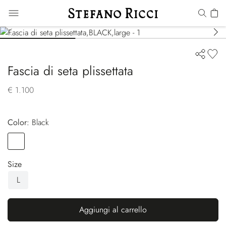
Fascia di seta plissettata
€ 1.100
Color:
black
Color
BLACK
Size
L
Aggiungi al carrello