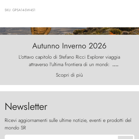
SKU: GPSA14-SW451
Autunno Inverno 2026
L'ottavo capitolo di Stefano Ricci Explorer viaggia
attraverso l'ultima frontiera di un mondo
....
primordiale, dove il vento scolpisce la natura con
Scopri di più
furia ancestrale e le Torres del Paine sfidano il
cielo come sentinelle di pietra.
Newsletter
Ricevi aggiornamenti sulle ultime notizie, eventi e prodotti del
mondo SR