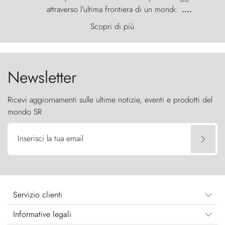
attraverso l'ultima frontiera di un mondo
....
primordiale, dove il vento scolpisce la natura con
Scopri di più
furia ancestrale e le Torres del Paine sfidano il
cielo come sentinelle di pietra.
Newsletter
Ricevi aggiornamenti sulle ultime notizie, eventi e prodotti del
mondo SR
Inserisci la tua email
Servizio clienti
Informative legali