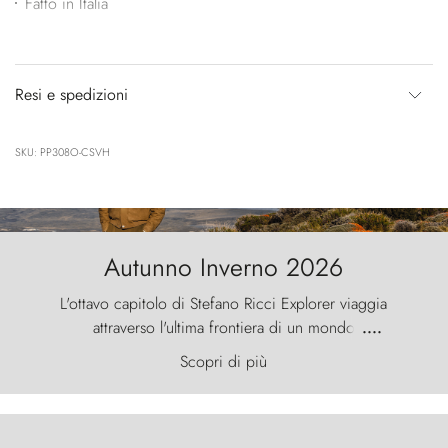
Fatto in Italia
Resi e spedizioni
SKU: PP308O-CSVH
Autunno Inverno 2026
L'ottavo capitolo di Stefano Ricci Explorer viaggia
attraverso l'ultima frontiera di un mondo
....
primordiale, dove il vento scolpisce la natura con
Scopri di più
furia ancestrale e le Torres del Paine sfidano il
cielo come sentinelle di pietra.