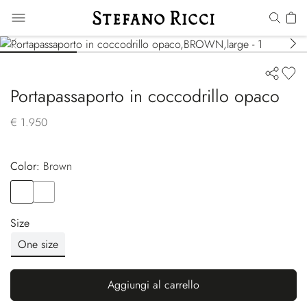
Portapassaporto in coccodrillo opaco
€ 1.950
Color:
brown
Color
BROWN
Color
BLACK
Size
One size
Aggiungi al carrello