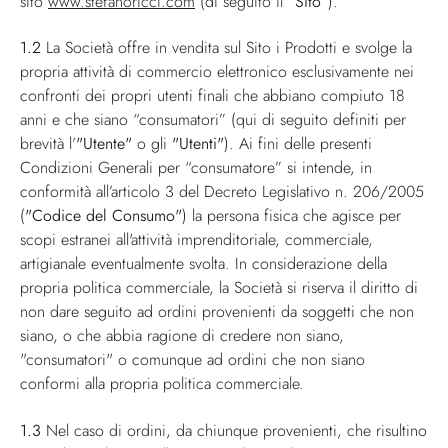
sito
www.stefanoricci.com
(di seguito il
“Sito”
).
1.2
La Società offre in vendita sul Sito i Prodotti e svolge la
propria attività di commercio elettronico esclusivamente nei
confronti dei propri utenti finali che abbiano compiuto 18
anni e che siano “consumatori” (qui di seguito definiti per
brevità l’
"Utente"
o gli
"Utenti"
). Ai fini delle presenti
Condizioni Generali per “consumatore” si intende, in
conformità all’articolo 3 del Decreto Legislativo n. 206/2005
(
"Codice del Consumo"
) la persona fisica che agisce per
scopi estranei all'attività imprenditoriale, commerciale,
artigianale eventualmente svolta. In considerazione della
propria politica commerciale, la Società si riserva il diritto di
non dare seguito ad ordini provenienti da soggetti che non
siano, o che abbia ragione di credere non siano,
"consumatori" o comunque ad ordini che non siano
conformi alla propria politica commerciale.
1.3
Nel caso di ordini, da chiunque provenienti, che risultino