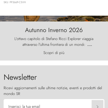
SKU: PP366P-CSVH
Autunno Inverno 2026
L'ottavo capitolo di Stefano Ricci Explorer viaggia
attraverso l'ultima frontiera di un mondo
....
primordiale, dove il vento scolpisce la natura con
Scopri di più
furia ancestrale e le Torres del Paine sfidano il
cielo come sentinelle di pietra.
Newsletter
Ricevi aggiornamenti sulle ultime notizie, eventi e prodotti del
mondo SR
Inserisci la tua email