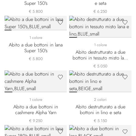
Super 150's
e seta
€ 5.800
€ 6.250
1 colore
Abito a due bottoni in lana
1 colore
Super 150's
Abito destrutturato a due
bottoni in tessuto misto lana
€ 5.800
e lino
€ 5.050
1 colore
2 colori
Abito a due bottoni in
Abito destrutturato a due
cashmere Alpha Yarn
bottoni in lino e seta
€ 9.250
€ 5.150