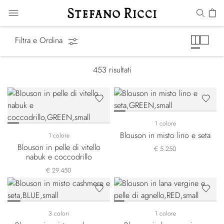
Summer Essentials
Filtra e Ordina
453
risultati
1 colore
Blouson in misto lino e seta
1 colore
Blouson in pelle di vitello
€ 5.250
nabuk e coccodrillo
€ 29.450
3 colori
1 colore