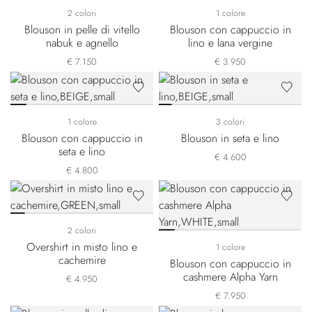
2 colori
1 colore
Blouson in pelle di vitello
Blouson con cappuccio in
nabuk e agnello
lino e lana vergine
€ 7.150
€ 3.950
1 colore
3 colori
Blouson con cappuccio in
Blouson in seta e lino
seta e lino
€ 4.600
€ 4.800
2 colori
Overshirt in misto lino e
1 colore
cachemire
Blouson con cappuccio in
cashmere Alpha Yarn
€ 4.950
€ 7.950