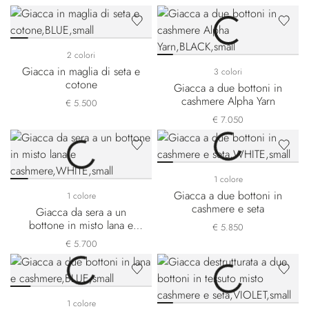
2 colori
Giacca in maglia di seta e
3 colori
cotone
Giacca a due bottoni in
cashmere Alpha Yarn
€ 5.500
€ 7.050
1 colore
Giacca a due bottoni in
1 colore
cashmere e seta
Giacca da sera a un
bottone in misto lana e
€ 5.850
cashmere
€ 5.700
1 colore