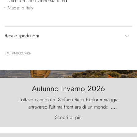
solo con spedizione standard.
Made in Italy
Resi e spedizioni
SKU: PM100CPRS--
Autunno Inverno 2026
L'ottavo capitolo di Stefano Ricci Explorer viaggia
attraverso l'ultima frontiera di un mondo
....
primordiale, dove il vento scolpisce la natura con
Scopri di più
furia ancestrale e le Torres del Paine sfidano il
cielo come sentinelle di pietra.