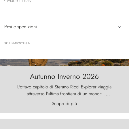
Made in Italy
Resi e spedizioni
SKU: PM100CLND--
Autunno Inverno 2026
L'ottavo capitolo di Stefano Ricci Explorer viaggia
attraverso l'ultima frontiera di un mondo
....
primordiale, dove il vento scolpisce la natura con
Scopri di più
furia ancestrale e le Torres del Paine sfidano il
cielo come sentinelle di pietra.