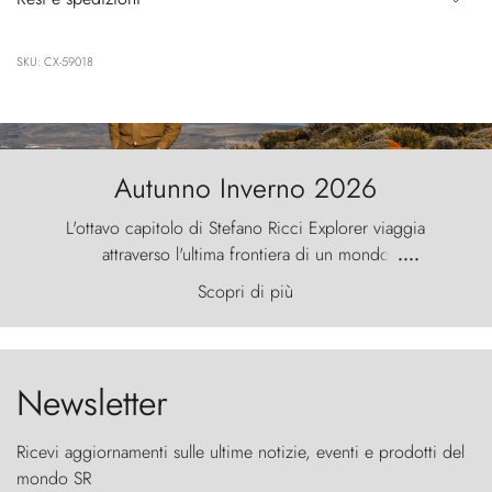
SKU: CX-59018
Autunno Inverno 2026
L'ottavo capitolo di Stefano Ricci Explorer viaggia
attraverso l'ultima frontiera di un mondo
....
primordiale, dove il vento scolpisce la natura con
Scopri di più
furia ancestrale e le Torres del Paine sfidano il
cielo come sentinelle di pietra.
Newsletter
Ricevi aggiornamenti sulle ultime notizie, eventi e prodotti del
mondo SR