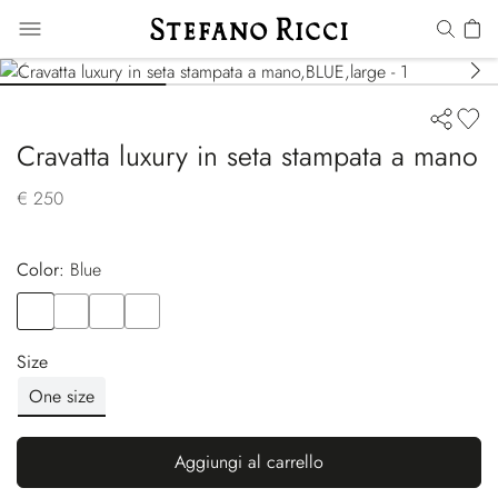
Cravatta luxury in seta stampata a mano
€ 250
Color:
blue
Color
BLUE
Color
VIOLET
Color
BLUE
Color
YELLOW
Size
One size
Aggiungi al carrello