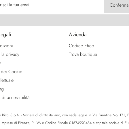
risci la tua email
Conferma
legali
Azienda
dizioni
Codice Etico
lla privacy
Trova boutique
y
 dei Cookie
lettuale
ng
 di accessibilità
icci S.p.A. - Società di diritto italiano, con sede legale in Via Faentina No. 171, Fie
e Imprese di Firenze, P. IVA e Codice Fiscale 01674990484 e capitale sociale di 