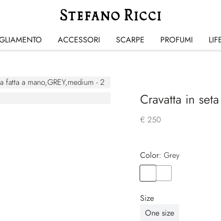
IGLIAMENTO
ACCESSORI
SCARPE
PROFUMI
LIF
Cravatta in seta
€ 250
Color:
grey
Color
GREY
Color
BLACK
Size
One size