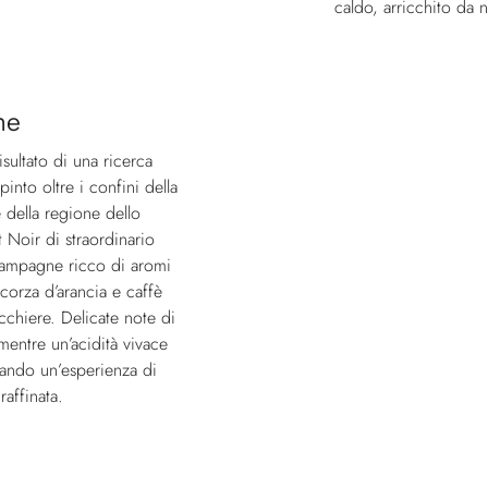
caldo, arricchito da 
ne
ultato di una ricerca
pinto oltre i confini della
 della regione dello
Noir di straordinario
Champagne ricco di aromi
scorza d’arancia e caffè
icchiere. Delicate note di
mentre un’acidità vivace
eando un’esperienza di
affinata.