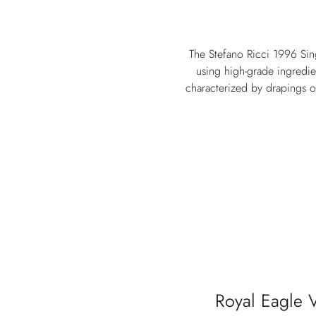
The Stefano Ricci 1996 Sing
using high-grade ingredien
characterized by drapings o
Royal Eagle 