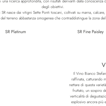
o di una ricerca approfondita, con risultati derivanti dalla conoscenza 
degli obiettivi.
si SR nasce dai vitigni Sette Ponti toscani, coltivati su marna, calcare,
a del terreno abbastanza omogenea che contraddistingue la zona del
SR Platinum
SR Fine Paisley
V
Il Vino Bianco Stefa
raffinata, catturando 
nettare di questa variet
fruttato, un sospiro 
verticalità di degustaz
esplosivo ancora più e