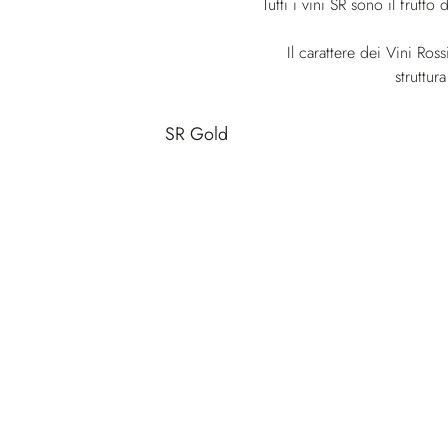
Tutti i vini SR sono il frutt
Il carattere dei Vini Ros
struttur
Red wines selection
SR Gold