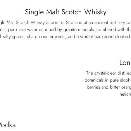
Single Malt Scotch Whisky
le Malt Scotch Whisky is born in Scotland at an ancient distillery on 
ts, pure lake water enriched by granite minerals, combined with the 
f silky spices, sharp counterpoints, and a vibrant backbone cloaked
Lon
The crystal-clear distille
botanicals in pure alcoh
berries and bitter ora
helich
Vodka