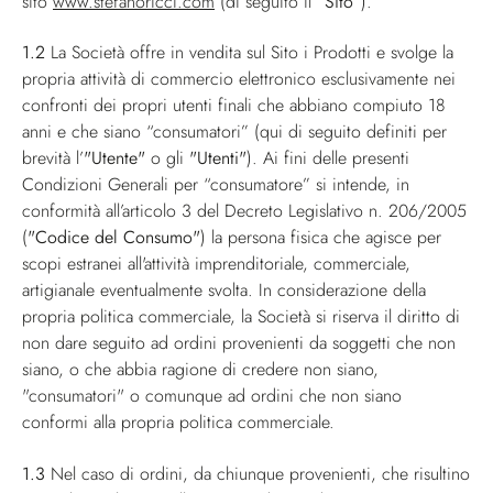
sito
www.stefanoricci.com
(di seguito il
“Sito”
).
1.2
La Società offre in vendita sul Sito i Prodotti e svolge la
propria attività di commercio elettronico esclusivamente nei
confronti dei propri utenti finali che abbiano compiuto 18
anni e che siano “consumatori” (qui di seguito definiti per
brevità l’
"Utente"
o gli
"Utenti"
). Ai fini delle presenti
Condizioni Generali per “consumatore” si intende, in
conformità all’articolo 3 del Decreto Legislativo n. 206/2005
(
"Codice del Consumo"
) la persona fisica che agisce per
scopi estranei all'attività imprenditoriale, commerciale,
artigianale eventualmente svolta. In considerazione della
propria politica commerciale, la Società si riserva il diritto di
non dare seguito ad ordini provenienti da soggetti che non
siano, o che abbia ragione di credere non siano,
"consumatori" o comunque ad ordini che non siano
conformi alla propria politica commerciale.
1.3
Nel caso di ordini, da chiunque provenienti, che risultino