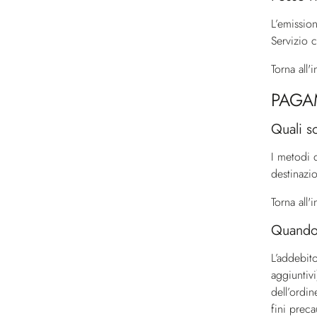
L’emission
Servizio c
Torna all'
PAGA
Quali s
I metodi 
destinazio
Torna all'
Quando 
L’addebit
aggiuntiv
dell’ordi
fini prec