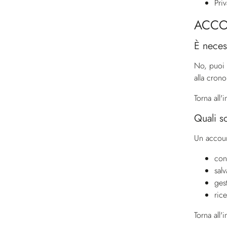
Pri
ACC
È necess
No, puoi 
alla crono
Torna all'
Quali so
Un accoun
cont
sal
ges
rice
Torna all'