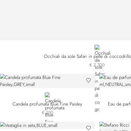
WHITE
Occhiali da sole Safari in pelle di coccodri
€ 2.700
GREY
Candela profumata Blue Fine Paisley
Eau de parf
€ 250