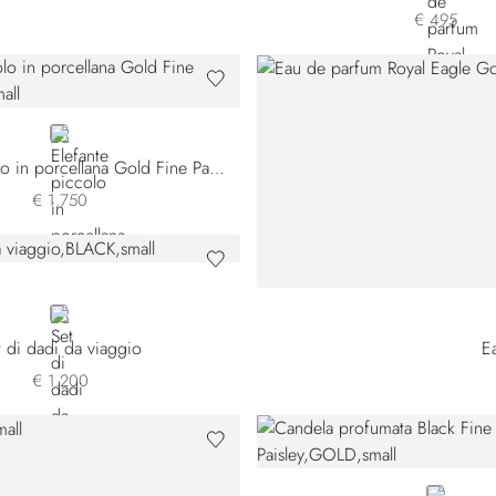
€ 495
GOLD
Elefante piccolo in porcellana Gold Fine Paisley
€ 1.750
BLACK
t di dadi da viaggio
E
€ 1.200