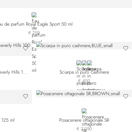
NEUTRAL
u de parfum Royal Eagle Sport 50 ml
€ 250
BLUE
BLACK
WHITE
Eau de parfum Stefano Ricci Beverly Hills 100 ml
Sciarpa in puro cashmere
€ 400
BROWN
 125 ml
Posacenere ottagonale SR
€ 2.050