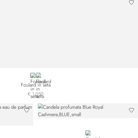
GREY
RED 45301V-004
Foulard in seta
€ 1.050
BLUE