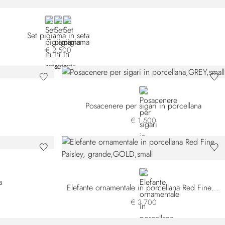
BLUE
WHITE
BLACK
Set pigiama in seta
€ 2.500
GREY
Posacenere per sigari in porcellana
€ 1.500
GOLD
Elefante ornamentale in porcellana Red Fine Paisley, grande
€ 3.700