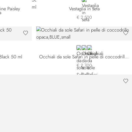
BLACK
ine Paisley
Vestaglia in seta
€ 2.500
BLUE CS-B075
BLUE CS-B077
BLACK
Black 50 ml
Occhiali da sole Safari in pelle di coccodrillo opaca
€ 2.700