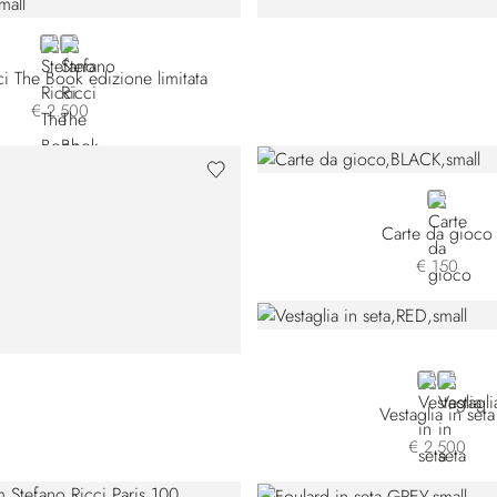
BLACK
RED
ci The Book edizione limitata
€ 2.500
BLACK
Carte da gioco
€ 150
RED
GREEN
Vestaglia in seta
€ 2.500