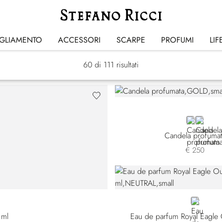
Regali
IGLIAMENTO
ACCESSORI
SCARPE
PROFUMI
LIF
60
di 111 risultati
GOLD
GREY
Candela profuma
€ 250
NEUTRAL
 ml
Eau de parfum Royal Eagle