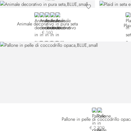
BLUE 20SE23-001
BLUE 20SE23-002
BLUE 20SE23-003
VIOLET
YELLOW
GR
Animale decorativo in pura seta
Pla
€ 160
BLUE
ORANGE
Pallone in pelle di coccodrillo opac
€ 2.300