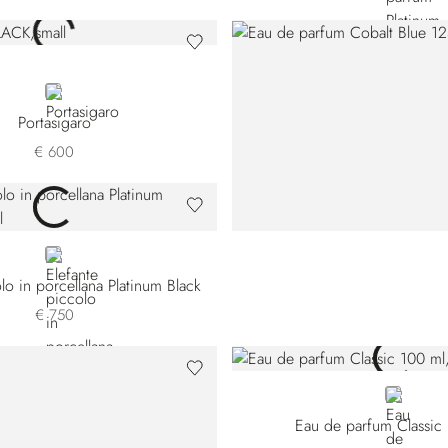
BLACK
Portasigaro
€ 600
GREY
lo in porcellana Platinum Black
€ 750
NEUTRAL
Eau de parfum Classic