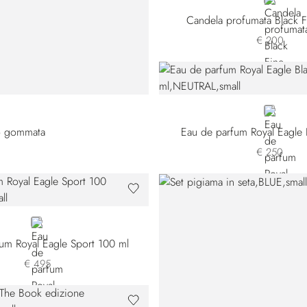
GOLD
Candela profumata Black F
€ 200
NEUTRAL
llo gommata
Eau de parfum Royal Eagle 
€ 250
NEUTRAL
um Royal Eagle Sport 100 ml
€ 495