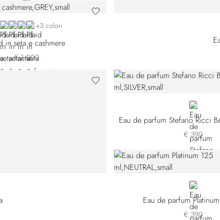
EY
GREEN 14249-3166
VIOLET 14249-3177
GREEN 14249-3189
BEIGE
+3 colori
Ea
id in seta e cashmere
€ 1.000
SILVER
€ 390
NEUTRAL
a
Eau de parfum Platinum
€ 390