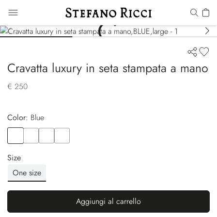
Cravatta luxury in seta stampata a mano
€ 250
Color:
blue
Color
BLUE
Color
VIOLET
Color
BLUE
Color
YELLOW
Size
One size
Aggiungi al carrello