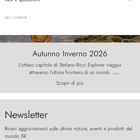
SKU: CX-59018
Autunno Inverno 2026
L'ottavo capitolo di Stefano Ricci Explorer viaggia
attraverso l'ultima frontiera di un mondo
....
primordiale, dove il vento scolpisce la natura con
Scopri di più
furia ancestrale e le Torres del Paine sfidano il
cielo come sentinelle di pietra.
Newsletter
Ricevi aggiornamenti sulle ultime notizie, eventi e prodotti del
mondo SR