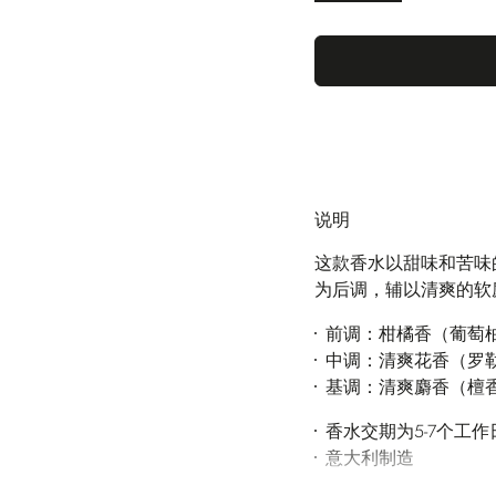
说明
这款香水以甜味和苦味
为后调，辅以清爽的软
前调：柑橘香（葡萄
中调：清爽花香（罗
基调：清爽麝香（檀
香水交期为5-7个工
意大利制造