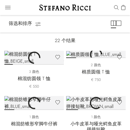
马术系列
筛选和排序
22
个结果
2 颜色
棉质圆领 T 恤
3 颜色
棉混纺圆领 T 恤
€ 750
€ 550
1 颜色
1 颜色
棉混纺锥形窄脚牛仔裤
小牛皮革与哑光鳄鱼皮革
拼接短靴