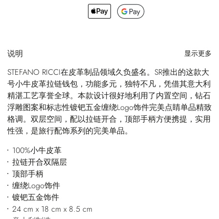
说明
显示更多
STEFANO RICCI在皮革制品领域久负盛名。SR推出的这款大
号小牛皮革拉链钱包，功能多元，独特不凡，凭借其意大利
精湛工艺享誉全球。本款设计很好地利用了内置空间，钻石
浮雕图案和标志性镀钯五金缠绕Logo饰件完美点睛单品精致
格调。双层空间，配以拉链开合，顶部手柄方便携提，实用
性强，是旅行配饰系列的完美单品。
100%小牛皮革
拉链开合双隔层
顶部手柄
缠绕Logo饰件
镀钯五金饰件
24 cm x 18 cm x 8.5 cm