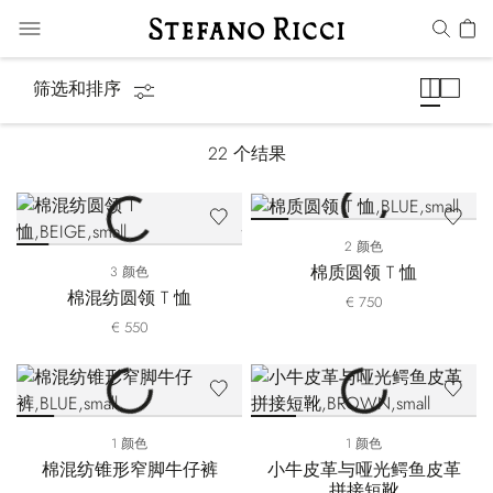
马术系列
筛选和排序
22
个结果
2 颜色
棉质圆领 T 恤
3 颜色
棉混纺圆领 T 恤
€ 750
€ 550
1 颜色
1 颜色
棉混纺锥形窄脚牛仔裤
小牛皮革与哑光鳄鱼皮革
拼接短靴